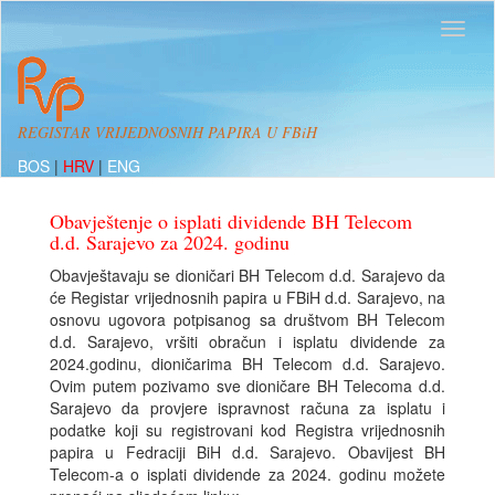
REGISTAR VRIJEDNOSNIH PAPIRA U FBiH
BOS
|
HRV
|
ENG
Obavještenje o isplati dividende BH Telecom
d.d. Sarajevo za 2024. godinu
Obavještavaju se dioničari BH Telecom d.d. Sarajevo da
će Registar vrijednosnih papira u FBiH d.d. Sarajevo, na
osnovu ugovora potpisanog sa društvom BH Telecom
d.d. Sarajevo, vršiti obračun i isplatu dividende za
2024.godinu, dioničarima BH Telecom d.d. Sarajevo.
Ovim putem pozivamo sve dioničare BH Telecoma d.d.
Sarajevo da provjere ispravnost računa za isplatu i
podatke koji su registrovani kod Registra vrijednosnih
papira u Fedraciji BiH d.d. Sarajevo. Obavijest BH
Telecom-a o isplati dividende za 2024. godinu možete