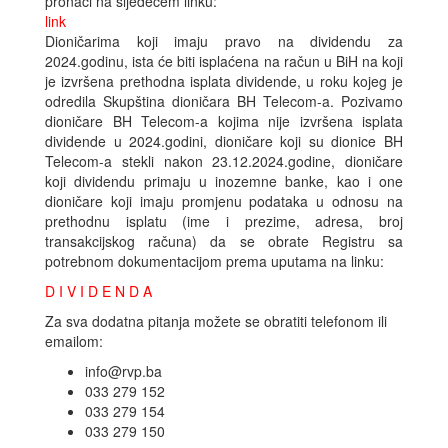
pronaći na sljedećem linku:
link
Dioničarima koji imaju pravo na dividendu za
2024.godinu, ista će biti isplaćena na račun u BiH na koji
je izvršena prethodna isplata dividende, u roku kojeg je
odredila Skupština dioničara BH Telecom-a. Pozivamo
dioničare BH Telecom-a kojima nije izvršena isplata
dividende u 2024.godini, dioničare koji su dionice BH
Telecom-a stekli nakon 23.12.2024.godine, dioničare
koji dividendu primaju u inozemne banke, kao i one
dioničare koji imaju promjenu podataka u odnosu na
prethodnu isplatu (ime i prezime, adresa, broj
transakcijskog računa) da se obrate Registru sa
potrebnom dokumentacijom prema uputama na linku:
D I V I D E N D A
Za sva dodatna pitanja možete se obratiti telefonom ili
emailom:
info@rvp.ba
033 279 152
033 279 154
033 279 150