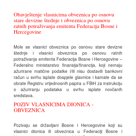
Obavještenje vlasnicima obveznica po osnovu
stare devizne štednje i obveznica po osnovu
ratnih potraživanja emitenta Federacija Bosne i
Hercegovine
Mole se vlasnici obveznica po osnovu stare devizne
štednje i vlasnici obveznica po osnovu ratnih
potraživanja emitenta Federacija Bosne i Hercegovine –
Federalno ministarstvo finansija/financija, koji nemaju
ažurirane matične podatke i/ili nisu dostavili bankovni
račun u svrhu isplate dospjele glavnice i kamate da se
obrate Registru vrijednosnih papira u FBiH za instrukciju
o ažuriranju podataka u svrhu isplate novčanih
sredstava.
POZIV VLASNICIMA DIONICA -
OBVEZNICA
Pozivaju se državljani Bosne i Hercegovine koji su
vlasnici dionica ili obveznica u Federaciji Bosne i