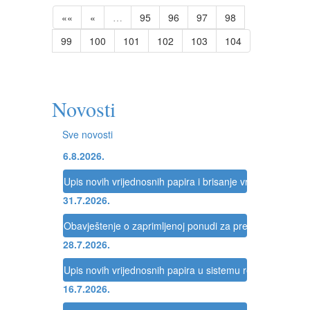
««
«
…
95
96
97
98
99
100
101
102
103
104
Novosti
Sve novosti
6.8.2026.
Upis novih vrijednosnih papira i brisanje vrijednosnih pap
31.7.2026.
Obavještenje o zaprimljenoj ponudi za preuzimanje dru
28.7.2026.
Upis novih vrijednosnih papira u sistemu registracije Reg
16.7.2026.