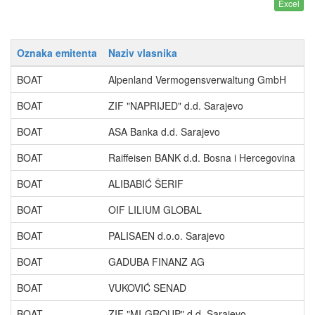
Oznaka emitenta
Naziv vlasnika
P
BOAT
Alpenland Vermogensverwaltung GmbH
4
BOAT
ZIF "NAPRIJED" d.d. Sarajevo
1
BOAT
ASA Banka d.d. Sarajevo
1
BOAT
Raiffeisen BANK d.d. Bosna i Hercegovina
7
BOAT
ALIBABIĆ ŠERIF
6
BOAT
OIF LILIUM GLOBAL
3
BOAT
PALISAEN d.o.o. Sarajevo
1
BOAT
GADUBA FINANZ AG
0
BOAT
VUKOVIĆ SENAD
0
BOAT
ZIF "MI-GROUP" d.d. Sarajevo
0