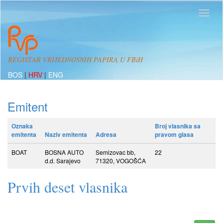
REGISTAR VRIJEDNOSNIH PAPIRA U FBiH
BOS
|
HRV
|
ENG
Emitent
Oznaka
Broj vlasnika sa
emitenta
Naziv emitenta
Adresa
pravom glasa
BOAT
BOSNA AUTO
Semizovac bb,
22
d.d. Sarajevo
71320, VOGOŠĆA
Prvih deset vlasnika