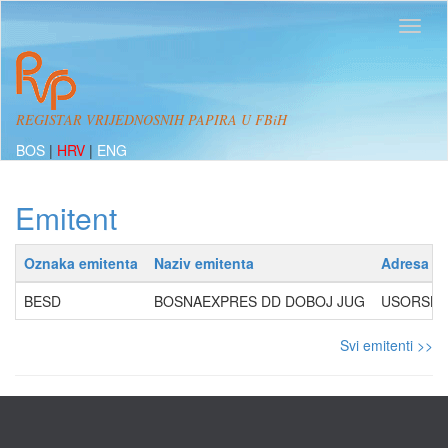
REGISTAR VRIJEDNOSNIH PAPIRA U FBiH
BOS
|
HRV
|
ENG
Emitent
Oznaka emitenta
Naziv emitenta
Adresa
BESD
BOSNAEXPRES DD DOBOJ JUG
USORSKA 
Svi emitenti >>