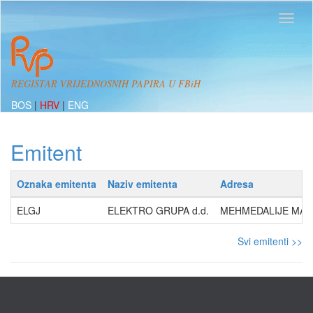
REGISTAR VRIJEDNOSNIH PAPIRA U FBiH
BOS
|
HRV
|
ENG
Emitent
Oznaka emitenta
Naziv emitenta
Adresa
ELGJ
ELEKTRO GRUPA d.d.
MEHMEDALIJE MAKA 
Svi emitenti >>