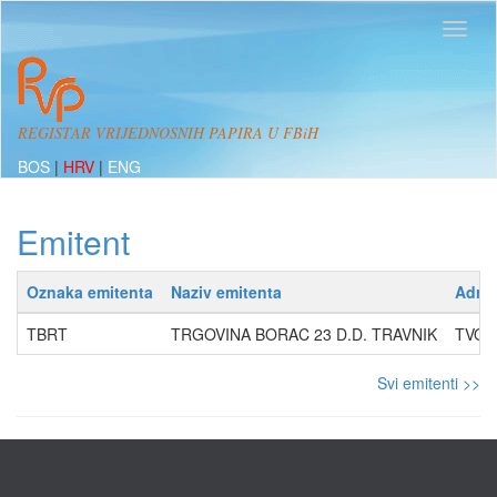
REGISTAR VRIJEDNOSNIH PAPIRA U FBiH
BOS
|
HRV
|
ENG
Emitent
Oznaka emitenta
Naziv emitenta
Adre
TBRT
TRGOVINA BORAC 23 D.D. TRAVNIK
TVOR
Svi emitenti >>