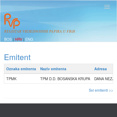
REGISTAR VRIJEDNOSNIH PAPIRA U FBiH
BOS
|
HRV
|
ENG
Emitent
Oznaka emitenta
Naziv emitenta
Adresa
TPMK
TPM D.D. BOSANSKA KRUPA
DANA NEZAV
Svi emitenti >>