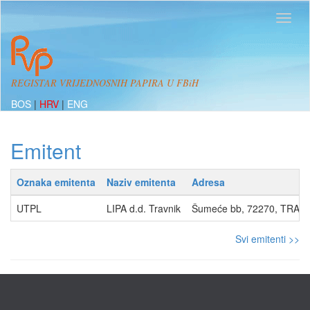
REGISTAR VRIJEDNOSNIH PAPIRA U FBiH
BOS
|
HRV
|
ENG
Emitent
Oznaka emitenta
Naziv emitenta
Adresa
UTPL
LIPA d.d. Travnik
Šumeće bb, 72270, TRAV
Svi emitenti >>