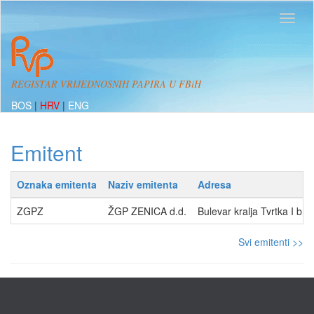
REGISTAR VRIJEDNOSNIH PAPIRA U FBiH
BOS
|
HRV
|
ENG
Emitent
Oznaka emitenta
Naziv emitenta
Adresa
ZGPZ
ŽGP ZENICA d.d.
Bulevar kralja Tvrtka I br
Svi emitenti >>