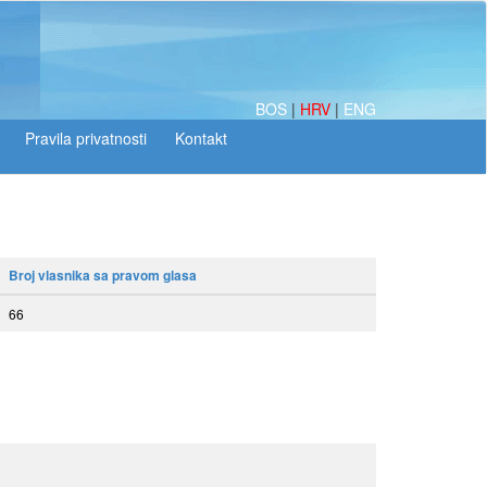
BOS
|
HRV
|
ENG
Broj vlasnika sa pravom glasa
66