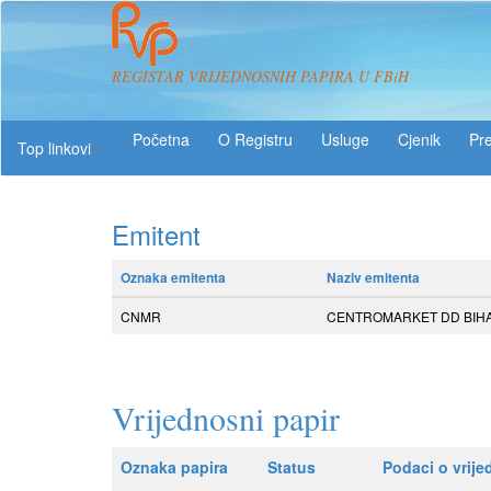
REGISTAR VRIJEDNOSNIH PAPIRA U FBiH
O Registru
Usluge
Pre
Top linkovi
Emitent
Oznaka emitenta
Naziv emitenta
CNMR
CENTROMARKET DD BIH
Vrijednosni papir
Oznaka papira
Status
Podaci o vrij