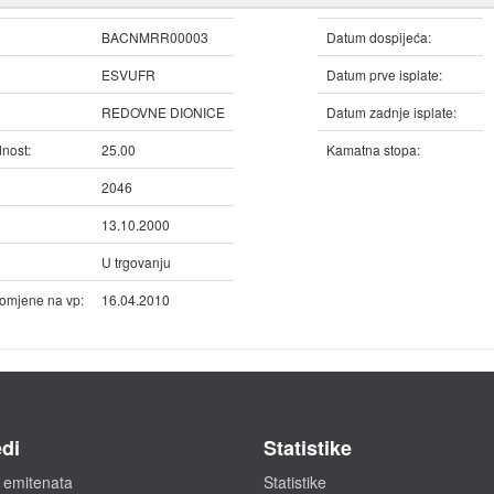
BACNMRR00003
Datum dospijeća:
ESVUFR
Datum prve isplate:
REDOVNE DIONICE
Datum zadnje isplate:
nost:
25.00
Kamatna stopa:
2046
13.10.2000
U trgovanju
omjene na vp:
16.04.2010
di
Statistike
 emitenata
Statistike