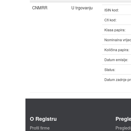
CNMRR
U trgovanju
ISIN kod:
Cfi kod:
Klasa papira:
Nominalna vrijed
Količina papira:
Datum emisije:
Status:
Datum zadnje pr
O Registru
Pregle
Profil firme
Pregledi