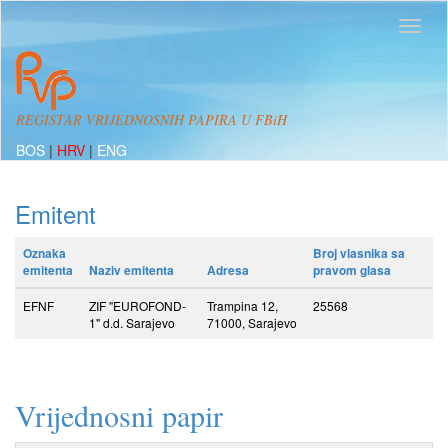
REGISTAR VRIJEDNOSNIH PAPIRA U FBiH
BOS
|
HRV
|
ENG
Emitent
Oznaka
Broj vlasnika sa
emitenta
Naziv emitenta
Adresa
pravom glasa
EFNF
ZIF "EUROFOND-
Trampina 12,
25568
1" d.d. Sarajevo
71000, Sarajevo
Vrijednosni papir