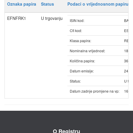
Oznaka papira
Status
Podaci o vrijednosnom papiru
EFNFRK1
U trgovanju
ISIN kod:
BAE
Cfi kod:
ESV
Klasa papira:
REDO
Nominalna vrijednost:
18.0
Količina papira:
3610
Datum emisije:
24.0
Status:
U trg
Datum zadnje promjene na vp:
16.0
O Registru