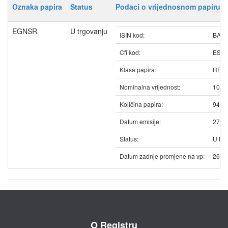
Oznaka papira
Status
Podaci o vrijednosnom papiru
EGNSR
U trgovanju
ISIN kod:
BAE
Cfi kod:
ESV
Klasa papira:
REDO
Nominalna vrijednost:
10.0
Količina papira:
9486
Datum emisije:
27.0
Status:
U trg
Datum zadnje promjene na vp:
26.0
O Registru