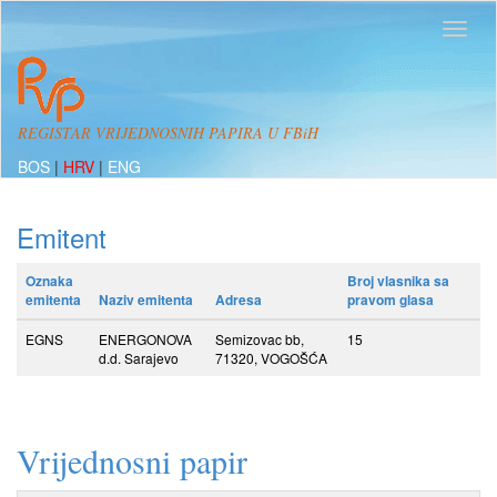
REGISTAR VRIJEDNOSNIH PAPIRA U FBiH
BOS
|
HRV
|
ENG
Emitent
Oznaka
Broj vlasnika sa
emitenta
Naziv emitenta
Adresa
pravom glasa
EGNS
ENERGONOVA
Semizovac bb,
15
d.d. Sarajevo
71320, VOGOŠĆA
Vrijednosni papir