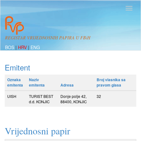
REGISTAR VRIJEDNOSNIH PAPIRA U FBiH
BOS
|
HRV
|
ENG
Emitent
Oznaka
Naziv
Broj vlasnika sa
emitenta
emitenta
Adresa
pravom glasa
UISH
TURIST BEST
Donje polje 42,
32
d.d. KONJIC
88400, KONJIC
Vrijednosni papir