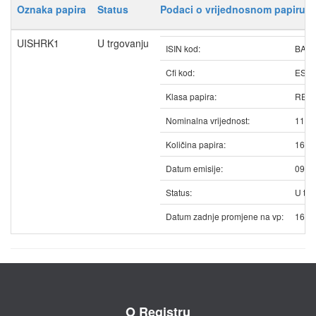
Oznaka papira
Status
Podaci o vrijednosnom papiru
UISHRK1
U trgovanju
ISIN kod:
BAUI
Cfi kod:
ESV
Klasa papira:
REDO
Nominalna vrijednost:
11.5
Količina papira:
1675
Datum emisije:
09.0
Status:
U trg
Datum zadnje promjene na vp:
16.0
O Registru