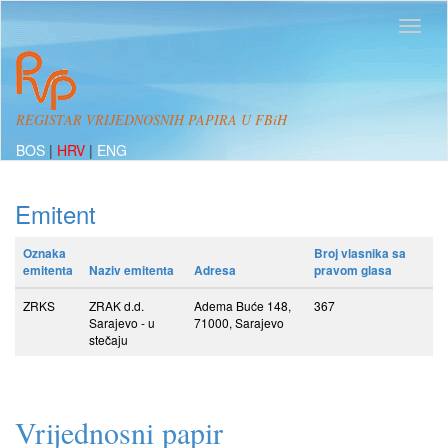
REGISTAR VRIJEDNOSNIH PAPIRA U FBiH
BOS
|
HRV
|
ENG
Emitent
Oznaka
Broj vlasnika sa
emitenta
Naziv emitenta
Adresa
pravom glasa
ZRKS
ZRAK d.d.
Adema Buće 148,
367
Sarajevo - u
71000, Sarajevo
stečaju
Vrijednosni papir