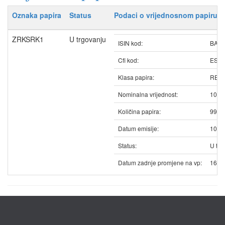
Oznaka papira
Status
Podaci o vrijednosnom papiru
ZRKSRK1
U trgovanju
ISIN kod:
BAZ
Cfi kod:
ESV
Klasa papira:
REDO
Nominalna vrijednost:
10.6
Količina papira:
9908
Datum emisije:
10.0
Status:
U trg
Datum zadnje promjene na vp:
16.0