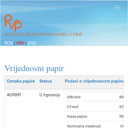
REGISTAR VRIJEDNOSNIH PAPIRA U FBiH
BOS
|
HRV
|
ENG
Vrijednosni papir
Oznaka papira
Status
Podaci o vrijednosnom papiru
AGRKR
U trgovanju
ISIN kod:
BAA
Cfi kod:
ESV
Klasa papira:
REDO
Nominalna vrijednost:
100.