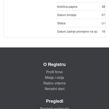
Količina papira:
3894
Datum emisije:
07.1
Status:
U trg
Datum zadnje promjene na vp:
16.0
O Registru
Profil firme
Misija i vizija
Radno vrijeme
Neradni dani
Pregledi
Pregledi emitenata