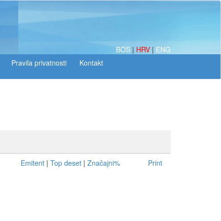
BOS
|
HRV
|
ENG
Emitent
|
Top deset
|
Značajni%
Print