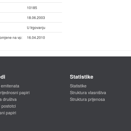
10185
18.06.2003
U trgovanju
omjene na vp:
16.04.2010
di
Statistike
 emitenata
Statistike
rijednosni papiri
Struktura vlasništva
a društva
Struktura prijenosa
 postotci
sni papiri