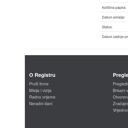
Količina papira:
Datum emisije:
Status:
Datum zadnje pr
O Registru
Pregle
Profil firme
Pregledi
Misija i vizija
Brisani v
Radno vrijeme
Otvoren
Neradni dani
Značajni
Vrijedno