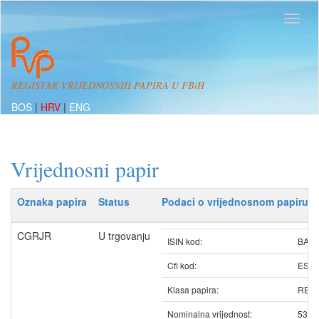
REGISTAR VRIJEDNOSNIH PAPIRA U FBiH
BOS
|
HRV
|
ENG
Vrijednosni papir
Oznaka papira
Status
Podaci o vrijednosnom papiru
CGRJR
U trgovanju
ISIN kod:
BAC
Cfi kod:
ESV
Klasa papira:
REDO
Nominalna vrijednost:
53.2