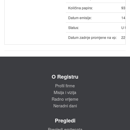
Količina papira:
9364
Datum emisije:
14.0
Status:
U trg
Datum zadnje promjene na vp:
22.0
O Registru
Profil firme
Misija i vizija
Radno vrijeme
Neradni dani
Pregledi
Pregledi emitenata