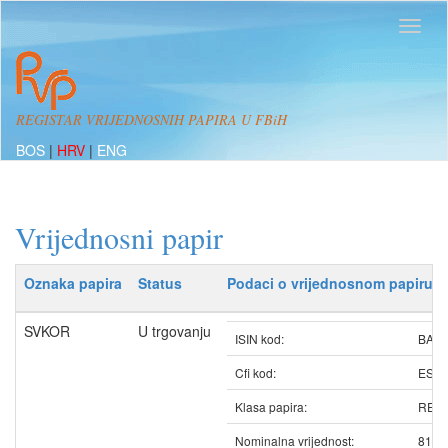
REGISTAR VRIJEDNOSNIH PAPIRA U FBiH
BOS
|
HRV
|
ENG
Vrijednosni papir
Oznaka papira
Status
Podaci o vrijednosnom papiru
SVKOR
U trgovanju
ISIN kod:
BAS
Cfi kod:
ESV
Klasa papira:
REDO
Nominalna vrijednost:
817.