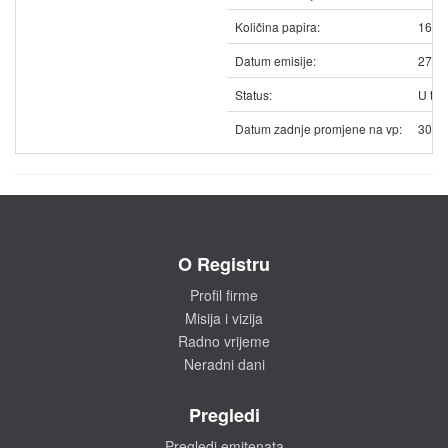
Količina papira:
1692
Datum emisije:
27.0
Status:
U trg
Datum zadnje promjene na vp:
30.1
O Registru
Profil firme
Misija i vizija
Radno vrijeme
Neradni dani
Pregledi
Pregledi emitenata