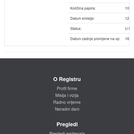
Količina papira:
1020
Datum emisije:
12.0
Status:
U trg
Datum zadnje promjene na vp:
16.0
O Registru
Profil firme
Misija i vizija
Radno vrijeme
Neradni dani
Pregledi
Pregledi emitenata