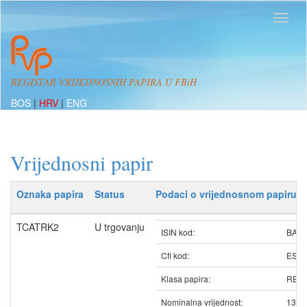
REGISTAR VRIJEDNOSNIH PAPIRA U FBiH
BOS
|
HRV
|
ENG
Vrijednosni papir
Oznaka papira
Status
Podaci o vrijednosnom papiru
TCATRK2
U trgovanju
ISIN kod:
BATC
Cfi kod:
ESV
Klasa papira:
REDO
Nominalna vrijednost:
13.1