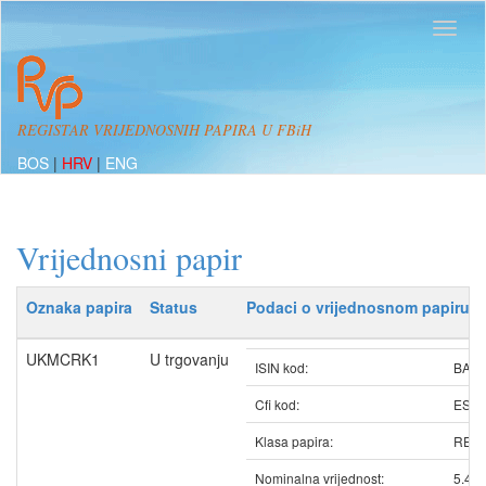
REGISTAR VRIJEDNOSNIH PAPIRA U FBiH
BOS
|
HRV
|
ENG
Vrijednosni papir
Oznaka papira
Status
Podaci o vrijednosnom papiru
UKMCRK1
U trgovanju
ISIN kod:
BAU
Cfi kod:
ESV
Klasa papira:
REDO
Nominalna vrijednost:
5.40