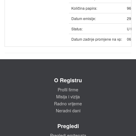
Količina papira:
9662
Datum emisije:
29.0
Status:
U trg
Datum zadnje promjene na vp:
06.0
O Registru
Profil firme
Misija i vizija
Radno vrijeme
Neradni dani
Pregledi
Pregledi emitenata