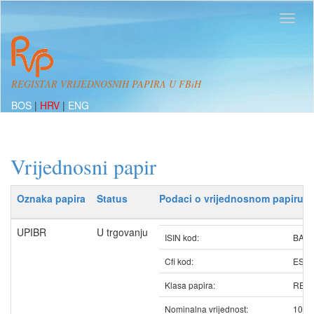
REGISTAR VRIJEDNOSNIH PAPIRA U FBiH
BOS
|
HRV
|
ENG
Vrijednosni papir
Oznaka papira
Status
Podaci o vrijednosnom papiru
UPIBR
U trgovanju
ISIN kod:
BAUP
Cfi kod:
ESV
Klasa papira:
REDO
Nominalna vrijednost:
100.