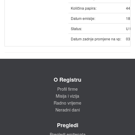
Količina papira:
4477
Datum emisije:
18.1
Status:
U trg
Datum zadnje promjene na vp:
03.0
O Registru
Profil firme
Misija i vizija
Radno vrijeme
Neradni dani
Pregledi
Pregledi emitenata