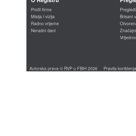
O Registru
Pregle
Profil firme
Pregledi
Misija i vizija
Brisani v
Radno vrijeme
Otvoren
Neradni dani
Značajni
Vrijedno
Autorska prava © RVP u FBiH 2026
Pravila korištenj