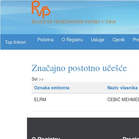
REGISTAR VRIJEDNOSNIH PAPIRA U FBiH
O Registru
Usluge
Pre
Top linkovi
Značajno postotno učešće
Svi >>
Oznaka emitenta
Naziv vlasnika
ELRM
ĆEBIĆ MEHME