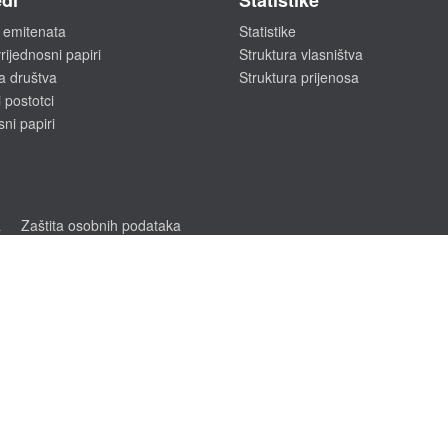
di
Statistike
 emitenata
Statistike
rijednosni papiri
Struktura vlasništva
a društva
Struktura prijenosa
 postotci
sni papiri
a
Zaštita osobnih podataka