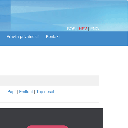
BOS
|
HRV
|
ENG
Papir
|
Emitent
|
Top deset