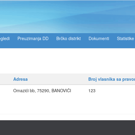
gledi
Preuzimanja DD
Brčko distrikt
Dokumenti
Statistike
Adresa
Broj vlasnika sa prav
Omazići bb, 75290, BANOVIĆI
123