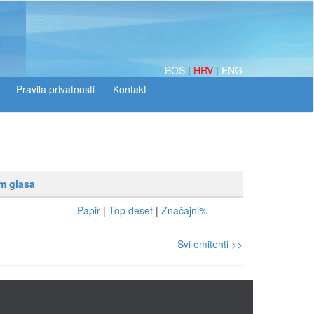
BOS
|
HRV
|
ENG
om glasa
Papir
|
Top deset
|
Značajni%
Svi emitenti >>