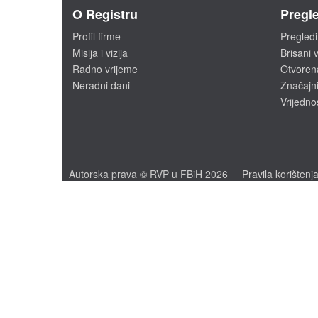
O Registru
Pregle
Profil firme
Pregledi
Misija i vizija
Brisani v
Radno vrijeme
Otvoren
Neradni dani
Značajni
Vrijedno
Autorska prava © RVP u FBiH 2026
Pravila korištenj