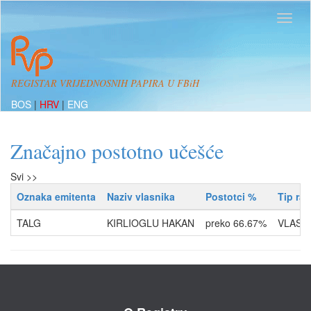
REGISTAR VRIJEDNOSNIH PAPIRA U FBiH
BOS
|
HRV
|
ENG
Značajno postotno učešće
Svi >>
Oznaka emitenta
Naziv vlasnika
Postotci %
Tip ra
TALG
KIRLIOGLU HAKAN
preko 66.67%
VLASNI