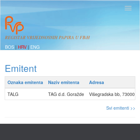
REGISTAR VRIJEDNOSNIH PAPIRA U FBiH
BOS
|
HRV
|
ENG
Emitent
Oznaka emitenta
Naziv emitenta
Adresa
TALG
TAG d.d. Goražde
Višegradska bb, 73000
Svi emitenti >>