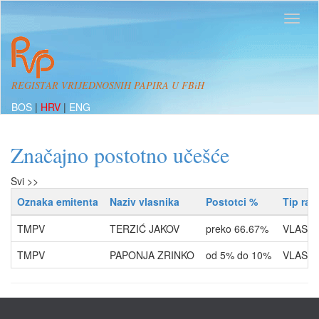
REGISTAR VRIJEDNOSNIH PAPIRA U FBiH
BOS
|
HRV
|
ENG
Značajno postotno učešće
Svi >>
Oznaka emitenta
Naziv vlasnika
Postotci %
Tip ra
TMPV
TERZIĆ JAKOV
preko 66.67%
VLASNI
TMPV
PAPONJA ZRINKO
od 5% do 10%
VLASNI