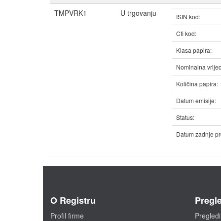
TMPVRK1
U trgovanju
ISIN kod:
Cfi kod:
Klasa papira:
Nominalna vrijed
Količina papira:
Datum emisije:
Status:
Datum zadnje pr
O Registru
Pregle
Profil firme
Pregledi