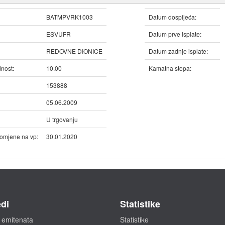
BATMPVRK1003
Datum dospijeća:
ESVUFR
Datum prve isplate:
REDOVNE DIONICE
Datum zadnje isplate:
nost:
10.00
Kamatna stopa:
153888
05.06.2009
U trgovanju
omjene na vp:
30.01.2020
di
Statistike
 emitenata
Statistike