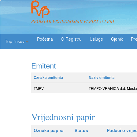
REGISTAR VRIJEDNOSNIH PAPIRA U FBiH
O Registru
Usluge
Pre
Top linkovi
Emitent
Oznaka emitenta
Naziv emitenta
TMPV
TEMPO-VRANICA d.d. Mosta
Vrijednosni papir
Oznaka papira
Status
Podaci o vrij