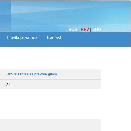
BOS
|
HRV
|
ENG
Broj vlasnika sa pravom glasa
84