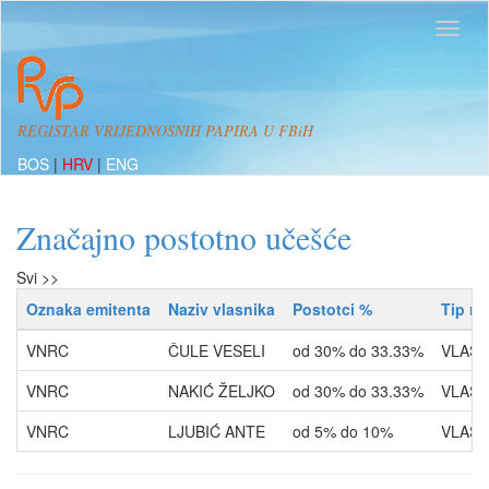
REGISTAR VRIJEDNOSNIH PAPIRA U FBiH
BOS
|
HRV
|
ENG
Značajno postotno učešće
Svi >>
Oznaka emitenta
Naziv vlasnika
Postotci %
Tip ra
VNRC
ČULE VESELI
od 30% do 33.33%
VLASN
VNRC
NAKIĆ ŽELJKO
od 30% do 33.33%
VLASN
VNRC
LJUBIĆ ANTE
od 5% do 10%
VLASN