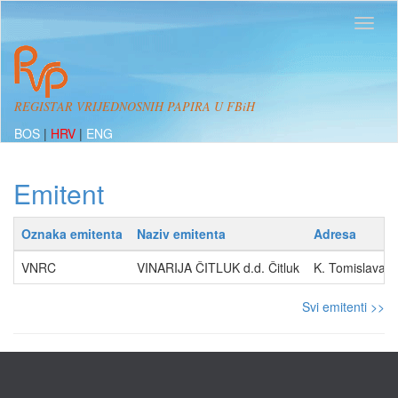
REGISTAR VRIJEDNOSNIH PAPIRA U FBiH
BOS
|
HRV
|
ENG
Emitent
Oznaka emitenta
Naziv emitenta
Adresa
VNRC
VINARIJA ČITLUK d.d. Čitluk
K. Tomislava 
Svi emitenti >>