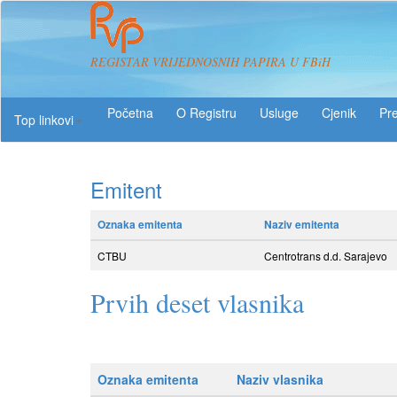
REGISTAR VRIJEDNOSNIH PAPIRA U FBiH
O Registru
Usluge
Pre
Top linkovi
Emitent
Oznaka emitenta
Naziv emitenta
CTBU
Centrotrans d.d. Sarajevo
Prvih deset vlasnika
Oznaka emitenta
Naziv vlasnika