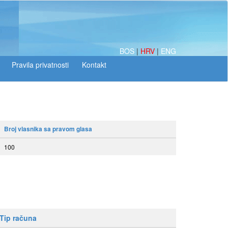
BOS
|
HRV
|
ENG
Broj vlasnika sa pravom glasa
100
Tip računa