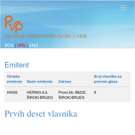
REGISTAR VRIJEDNOSNIH PAPIRA U FBiH
BOS
|
HRV
|
ENG
Emitent
Oznaka
Broj vlasnika sa
emitenta
Naziv emitenta
Adresa
pravom glasa
HNGS
HERING d.d.
Provo bb, 88220,
9
ŠIROKI BRIJEG
ŠIROKI BRIJEG
Prvih deset vlasnika