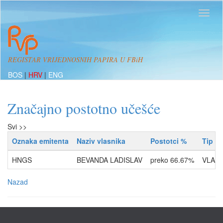
REGISTAR VRIJEDNOSNIH PAPIRA U FBiH
BOS
|
HRV
|
ENG
Značajno postotno učešće
Svi >>
Oznaka emitenta
Naziv vlasnika
Postotci %
Tip r
HNGS
BEVANDA LADISLAV
preko 66.67%
VLASN
Nazad