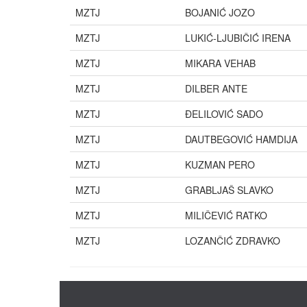
MZTJ
BOJANIĆ JOZO
MZTJ
LUKIĆ-LJUBIČIĆ IRENA
MZTJ
MIKARA VEHAB
MZTJ
DILBER ANTE
MZTJ
ĐELILOVIĆ SADO
MZTJ
DAUTBEGOVIĆ HAMDIJA
MZTJ
KUZMAN PERO
MZTJ
GRABLJAŠ SLAVKO
MZTJ
MILIČEVIĆ RATKO
MZTJ
LOZANČIĆ ZDRAVKO