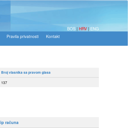
BOS
|
HRV
|
ENG
Broj vlasnika sa pravom glasa
137
ip računa