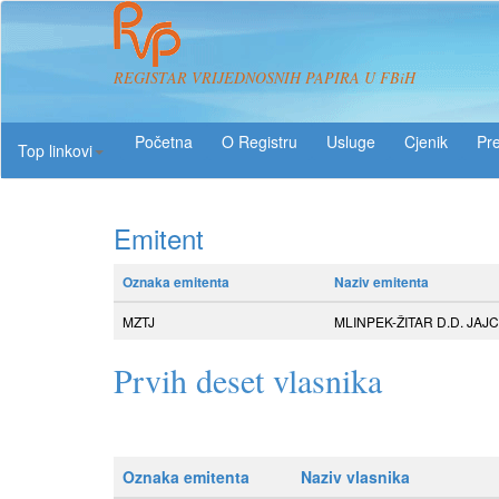
REGISTAR VRIJEDNOSNIH PAPIRA U FBiH
O Registru
Usluge
Pre
Top linkovi
Emitent
Oznaka emitenta
Naziv emitenta
MZTJ
MLINPEK-ŽITAR D.D. JAJ
Prvih deset vlasnika
Oznaka emitenta
Naziv vlasnika