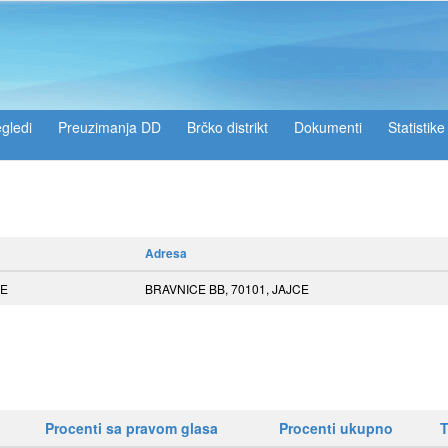
gledi
Preuzimanja DD
Brčko distrikt
Dokumenti
Statistike
Adresa
CE
BRAVNICE BB, 70101, JAJCE
Procenti sa pravom glasa
Procenti ukupno
T