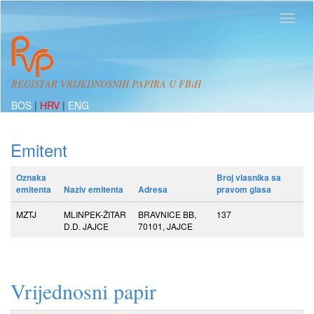
REGISTAR VRIJEDNOSNIH PAPIRA U FBiH
BOS
|
HRV
|
ENG
Emitent
Oznaka
Broj vlasnika sa
emitenta
Naziv emitenta
Adresa
pravom glasa
MZTJ
MLINPEK-ŽITAR
BRAVNICE BB,
137
D.D. JAJCE
70101, JAJCE
Vrijednosni papir