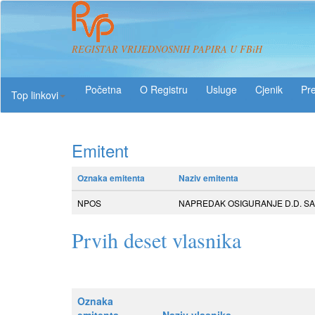
REGISTAR VRIJEDNOSNIH PAPIRA U FBiH
O Registru
Usluge
Pre
Top linkovi
Emitent
Oznaka emitenta
Naziv emitenta
NPOS
NAPREDAK OSIGURANJE D.D. SARA
Prvih deset vlasnika
Oznaka