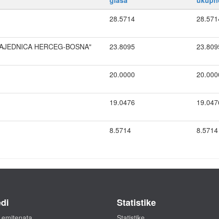
glasa
ukupn
28.5714
28.571
 ZAJEDNICA HERCEG-BOSNA"
23.8095
23.809
20.0000
20.000
19.0476
19.047
8.5714
8.5714
di
Statistike
 emitenata
Statistike