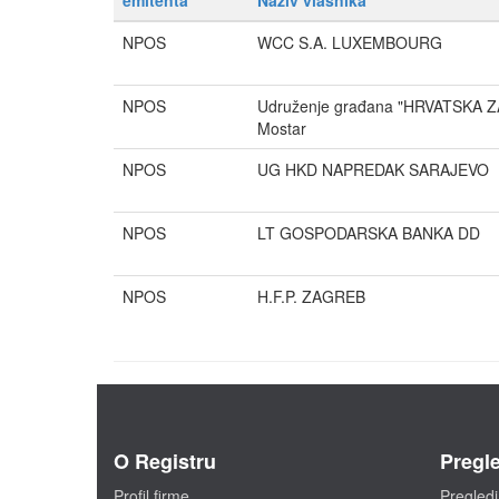
emitenta
Naziv vlasnika
NPOS
WCC S.A. LUXEMBOURG
NPOS
Udruženje građana "HRVATSKA
Mostar
NPOS
UG HKD NAPREDAK SARAJEVO
NPOS
LT GOSPODARSKA BANKA DD
NPOS
H.F.P. ZAGREB
O Registru
Pregle
Profil firme
Pregledi