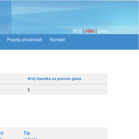
BOS
|
HRV
|
ENG
Broj vlasnika sa pravom glasa
5
ti
Tip