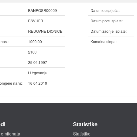
BANPOSR00009
Datum dospijeća:
ESVUFR
Datum prve isplate:
REDOVNE DIONICE
Datum zadnje isplate:
nost:
1000.00
Kamatna stopa:
2100
25.06.1997
U trgovanju
omjene na vp:
16.04.2010
di
Statistike
 emitenata
Statistike