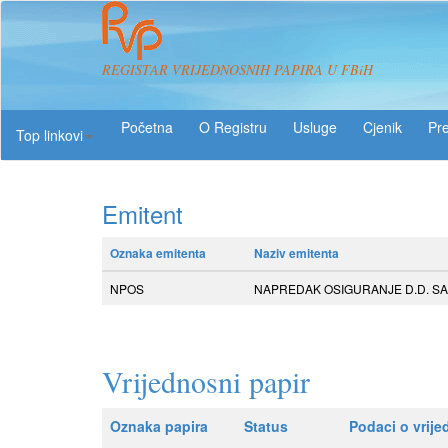
REGISTAR VRIJEDNOSNIH PAPIRA U FBiH
O Registru
Usluge
Pre
Top linkovi
Emitent
Oznaka emitenta
Naziv emitenta
NPOS
NAPREDAK OSIGURANJE D.D. SARA
Vrijednosni papir
Oznaka papira
Status
Podaci o vrij