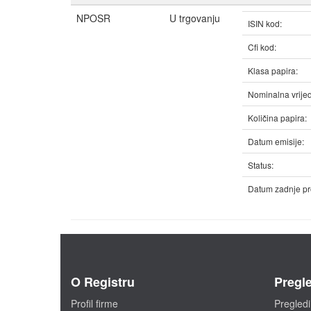
NPOSR
U trgovanju
ISIN kod:
Cfi kod:
Klasa papira:
Nominalna vrijed
Količina papira:
Datum emisije:
Status:
Datum zadnje pr
O Registru
Pregle
Profil firme
Pregledi