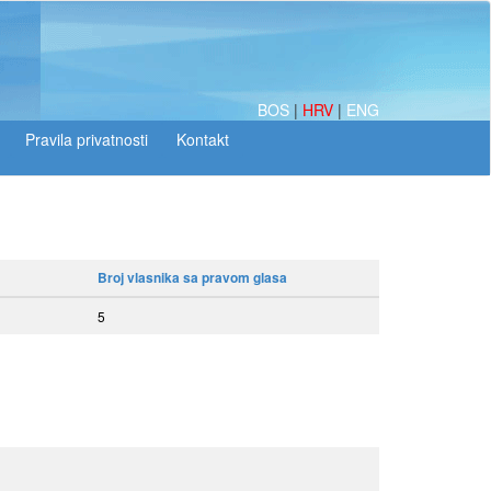
BOS
|
HRV
|
ENG
Broj vlasnika sa pravom glasa
5