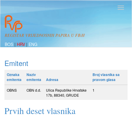
REGISTAR VRIJEDNOSNIH PAPIRA U FBiH
BOS
|
HRV
|
ENG
Emitent
Oznaka
Naziv
Broj vlasnika sa
emitenta
emitenta
Adresa
pravom glasa
OBNS
OBN d.d.
Ulica Republike Hrvatske
1
17b, 88340, GRUDE
Prvih deset vlasnika