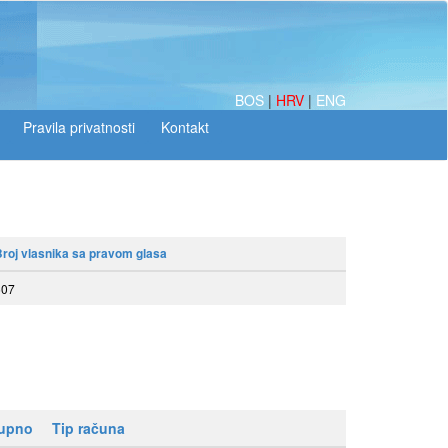
BOS
|
HRV
|
ENG
roj vlasnika sa pravom glasa
507
kupno
Tip računa