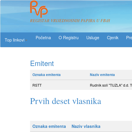
REGISTAR VRIJEDNOSNIH PAPIRA U FBiH
O Registru
Usluge
Pre
Top linkovi
Emitent
Oznaka emitenta
Naziv emitenta
RSTT
Rudnik soli "TUZLA" d.d. T
Prvih deset vlasnika
Oznaka emitenta
Naziv vlasnika