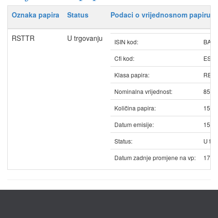
Oznaka papira
Status
Podaci o vrijednosnom papiru
RSTTR
U trgovanju
ISIN kod:
BAR
Cfi kod:
ESV
Klasa papira:
REDO
Nominalna vrijednost:
85.1
Količina papira:
1531
Datum emisije:
15.1
Status:
U trg
Datum zadnje promjene na vp:
17.0