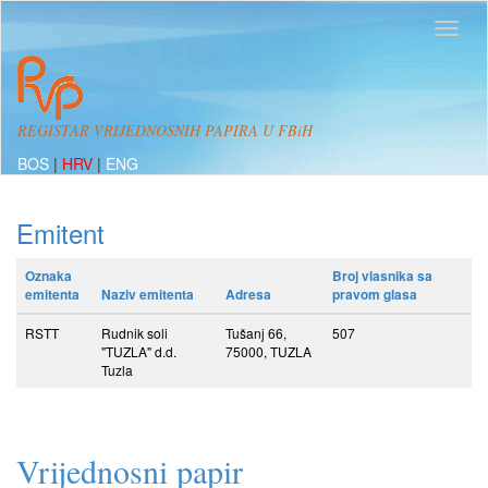
REGISTAR VRIJEDNOSNIH PAPIRA U FBiH
BOS
|
HRV
|
ENG
Emitent
Oznaka
Broj vlasnika sa
emitenta
Naziv emitenta
Adresa
pravom glasa
RSTT
Rudnik soli
Tušanj 66,
507
"TUZLA" d.d.
75000, TUZLA
Tuzla
Vrijednosni papir