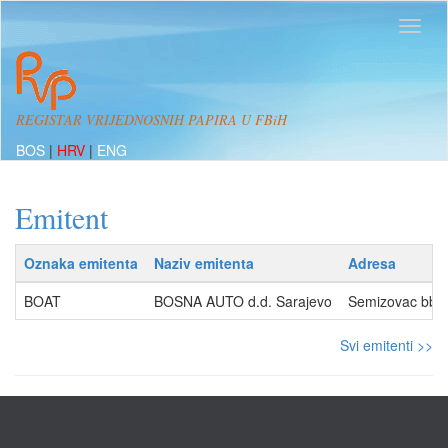
REGISTAR VRIJEDNOSNIH PAPIRA U FBiH
BOS
|
HRV
|
ENG
Emitent
Oznaka emitenta
Naziv emitenta
Adresa
BOAT
BOSNA AUTO d.d. Sarajevo
Semizovac bb,
Svi emitenti >>