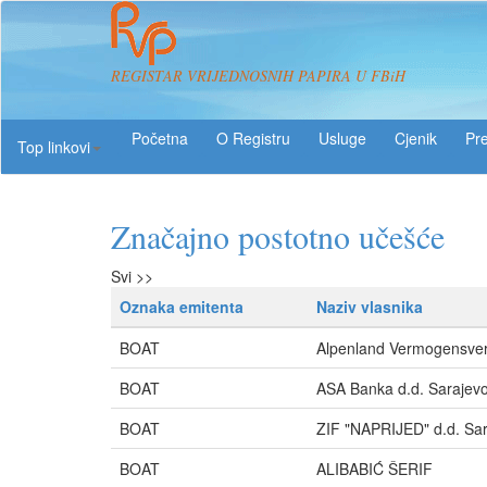
REGISTAR VRIJEDNOSNIH PAPIRA U FBiH
O Registru
Usluge
Pre
Top linkovi
Značajno postotno učešće
Svi >>
Oznaka emitenta
Naziv vlasnika
BOAT
Alpenland Vermogensve
BOAT
ASA Banka d.d. Sarajev
BOAT
ZIF "NAPRIJED" d.d. Sa
BOAT
ALIBABIĆ ŠERIF