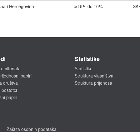
sna i Hercegovina
od 5% do 10%
SK
di
Statistike
 emitenata
Statistike
rijednosni papiri
Struktura vlasništva
a društva
Struktura prijenosa
 postotci
sni papiri
a
Zaštita osobnih podataka