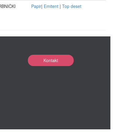
RBNIČKI
Papir
|
Emitent
|
Top deset
Kontakt