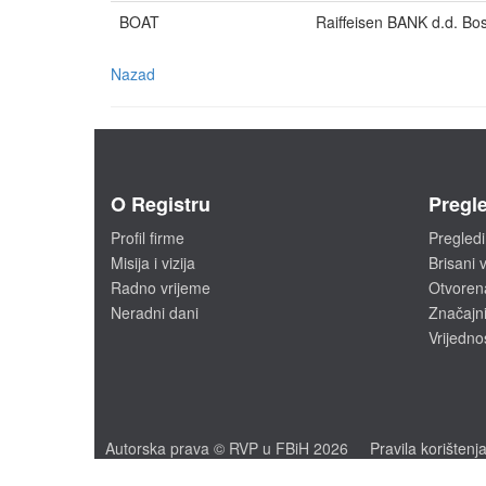
BOAT
Raiffeisen BANK d.d. Bo
Nazad
O Registru
Pregle
Profil firme
Pregledi
Misija i vizija
Brisani v
Radno vrijeme
Otvoren
Neradni dani
Značajni
Vrijedno
Autorska prava © RVP u FBiH 2026
Pravila korištenj