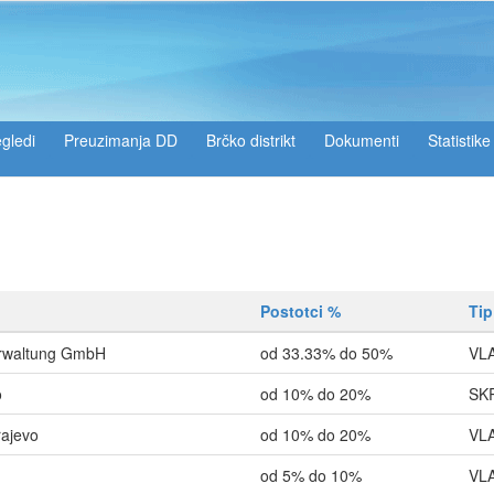
gledi
Preuzimanja DD
Brčko distrikt
Dokumenti
Statistike
Postotci %
Tip
rwaltung GmbH
od 33.33% do 50%
VL
o
od 10% do 20%
SK
rajevo
od 10% do 20%
VL
od 5% do 10%
VL