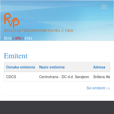
REGISTAR VRIJEDNOSNIH PAPIRA U FBiH
BOS
|
HRV
|
ENG
Emitent
Oznaka emitenta
Naziv emitenta
Adresa
CDCS
Centrotrans - DC d.d. Sarajevo
Srđana Aleks
Svi emitenti >>