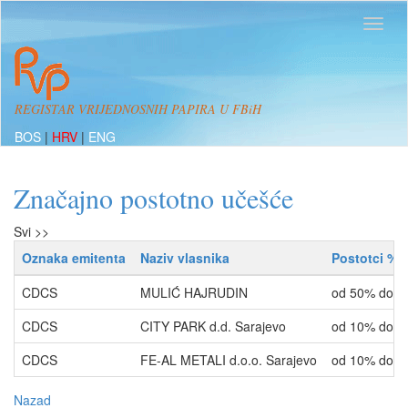
REGISTAR VRIJEDNOSNIH PAPIRA U FBiH
BOS
|
HRV
|
ENG
Značajno postotno učešće
Svi >>
Oznaka emitenta
Naziv vlasnika
Postotci %
CDCS
MULIĆ HAJRUDIN
od 50% do 6
CDCS
CITY PARK d.d. Sarajevo
od 10% do 
CDCS
FE-AL METALI d.o.o. Sarajevo
od 10% do 
Nazad