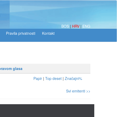
BOS
|
HRV
|
ENG
 pravom glasa
Papir
|
Top deset
|
Značajni%
Svi emitenti >>