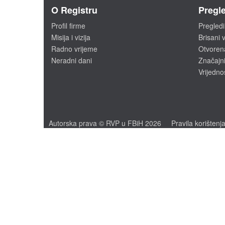
O Registru
Pregle
Profil firme
Pregledi
Misija i vizija
Brisani v
Radno vrijeme
Otvoren
Neradni dani
Značajni
Vrijedno
Autorska prava © RVP u FBiH 2026
Pravila korištenj