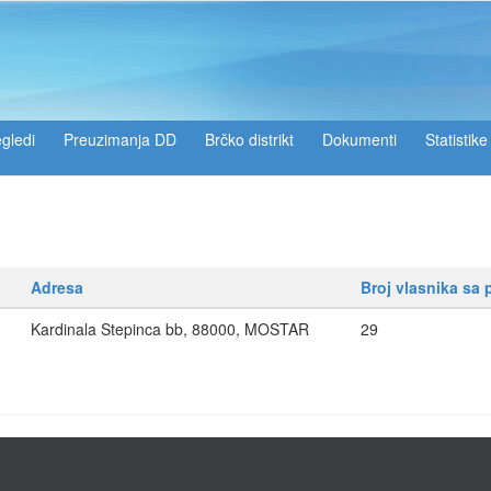
gledi
Preuzimanja DD
Brčko distrikt
Dokumenti
Statistike
Adresa
Broj vlasnika sa
Kardinala Stepinca bb, 88000, MOSTAR
29