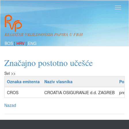
REGISTAR VRIJEDNOSNIH PAPIRA U FBiH
BOS
|
HRV
|
ENG
Značajno postotno učešće
Svi >>
Oznaka emitenta
Naziv vlasnika
Post
CROS
CROATIA OSIGURANJE d.d. ZAGREB
prek
Nazad