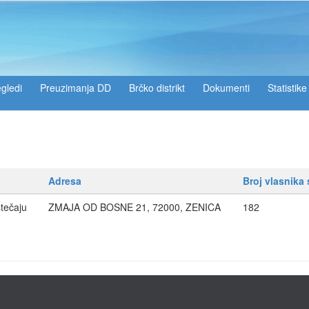
gledi
Preuzimanja DD
Brčko distrikt
Dokumenti
Statistike
Adresa
Broj vlasnika
tečaju
ZMAJA OD BOSNE 21, 72000, ZENICA
182