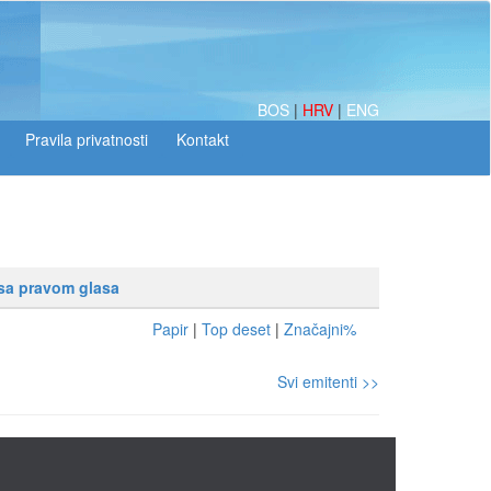
BOS
|
HRV
|
ENG
 sa pravom glasa
Papir
|
Top deset
|
Značajni%
Svi emitenti >>