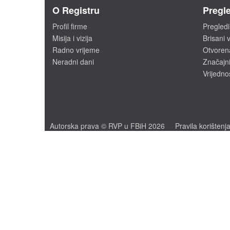
O Registru
Pregle
Profil firme
Pregledi
Misija i vizija
Brisani v
Radno vrijeme
Otvoren
Neradni dani
Značajni
Vrijedno
Autorska prava © RVP u FBiH 2026
Pravila korištenj