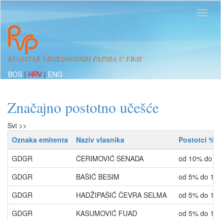
REGISTAR VRIJEDNOSNIH PAPIRA U FBiH
BOS
|
HRV
|
ENG
Značajno postotno učešće
Svi >>
Oznaka emitenta
Naziv vlasnika
Postotci %
GDGR
ČERIMOVIĆ SENADA
od 10% do 2
GDGR
BAŠIĆ BESIM
od 5% do 10
GDGR
HADŽIPAŠIĆ ČEVRA SELMA
od 5% do 10
GDGR
KASUMOVIĆ FUAD
od 5% do 10