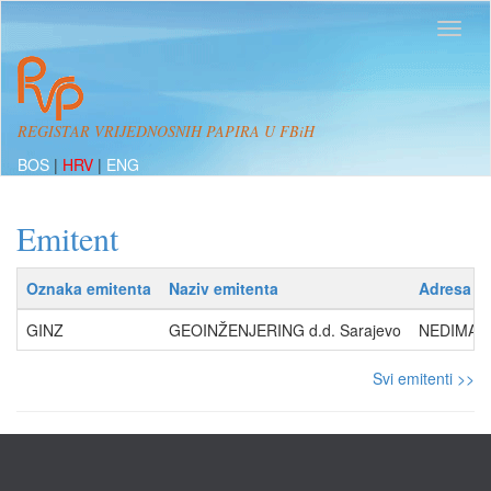
REGISTAR VRIJEDNOSNIH PAPIRA U FBiH
BOS
|
HRV
|
ENG
Emitent
Oznaka emitenta
Naziv emitenta
Adresa
GINZ
GEOINŽENJERING d.d. Sarajevo
NEDIMA FI
Svi emitenti >>