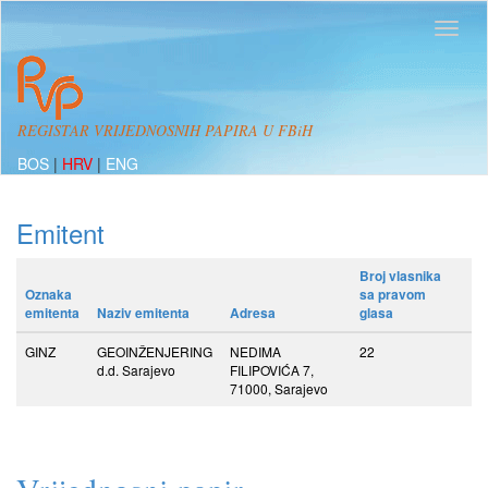
REGISTAR VRIJEDNOSNIH PAPIRA U FBiH
BOS
|
HRV
|
ENG
Emitent
Broj vlasnika
Oznaka
sa pravom
emitenta
Naziv emitenta
Adresa
glasa
GINZ
GEOINŽENJERING
NEDIMA
22
d.d. Sarajevo
FILIPOVIĆA 7,
71000, Sarajevo