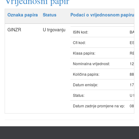
Vrijednosni papir
Oznaka papira
Status
Podaci o vrijednosnom papiru
GINZR
U trgovanju
ISIN kod:
BAGI
Cfi kod:
ESV
Klasa papira:
REDO
Nominalna vrijednost:
12.5
Količina papira:
8835
Datum emisije:
17.1
Status:
U trg
Datum zadnje promjene na vp:
08.0