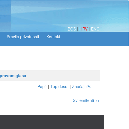
BOS
|
HRV
|
ENG
 pravom glasa
Papir
|
Top deset
|
Značajni%
Svi emitenti >>