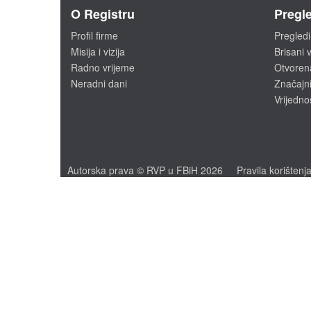
O Registru
Pregle
Profil firme
Pregledi
Misija i vizija
Brisani v
Radno vrijeme
Otvoren
Neradni dani
Značajni
Vrijedno
Autorska prava © RVP u FBiH 2026
Pravila korištenj