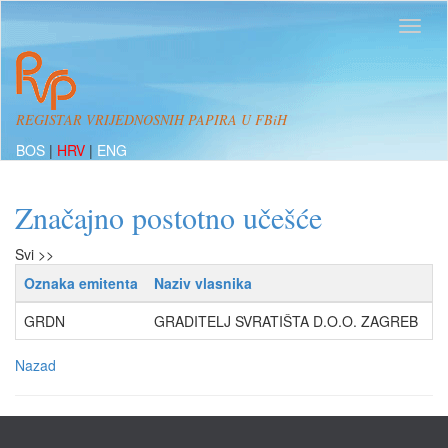
REGISTAR VRIJEDNOSNIH PAPIRA U FBiH
BOS
|
HRV
|
ENG
Značajno postotno učešće
Svi >>
Oznaka emitenta
Naziv vlasnika
P
GRDN
GRADITELJ SVRATIŠTA D.O.O. ZAGREB
o
Nazad